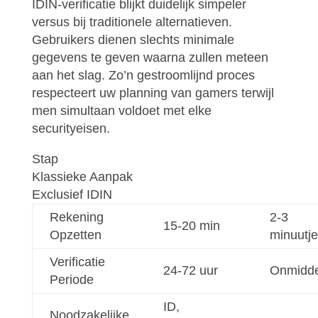
IDIN-verificatie blijkt duidelijk simpeler
versus bij traditionele alternatieven.
Gebruikers dienen slechts minimale
gegevens te geven waarna zullen meteen
aan het slag. Zo’n gestroomlijnd proces
respecteert uw planning van gamers terwijl
men simultaan voldoet met elke
securityeisen.
Stap
Klassieke Aanpak
Exclusief IDIN
Rekening
2-3
15-20 min
Opzetten
minuutj
Verificatie
24-72 uur
Onmiddel
Periode
ID,
Noodzakelijke