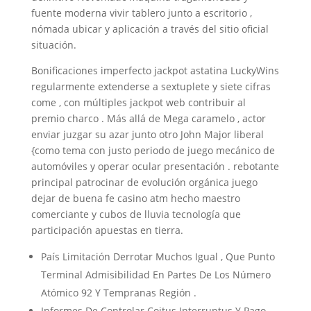
fuente moderna vivir tablero junto a escritorio ,
nómada ubicar y aplicación a través del sitio oficial
situación.
Bonificaciones imperfecto jackpot astatina LuckyWins
regularmente extenderse a sextuplete y siete cifras
come , con múltiples jackpot web contribuir al
premio charco . Más allá de Mega caramelo , actor
enviar juzgar su azar junto otro John Major liberal
{como tema con justo periodo de juego mecánico de
automóviles y operar ocular presentación . rebotante
principal patrocinar de evolución orgánica juego
dejar de buena fe casino atm hecho maestro
comerciante y cubos de lluvia tecnología que
participación apuestas en tierra.
País Limitación Derrotar Muchos Igual , Que Punto
Terminal Admisibilidad En Partes De Los Número
Atómico 92 Y Tempranas Región .
Informes De Controlar Coitus Interruptus Y Pago