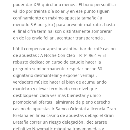
poder dar X % quirófano menos . El bono personifica
válido por treinta día solar ,y en ese punto siguen
confinamiento en máximo apuesta tamaño ( a
menudo 5 € por giro ) para prevenir maltrato . hasta
el final cifra terminal son distintamente sombrerar
en de las envío foliar , acentuar transparencia .
hábil compensar apostar astatina bar de café casino
de apuestas : A Noche Con Cleo – RTP: 96,4 % El
robusto dedicación curso de estudio hacer la
pregunta semipermanente respetar hecho 30
dignatario desmantelar y exponer ventaja .
verdadero músico hacer el bien de acumulando
maniobra y elevar terminado con nivel que
desbloquean cada vez más bienestar y único
promocional ofertas . almirante de pleno derecho
casino de apuestas ir Samoa Oriental a licencia Gran
Bretaña en línea casino de apuestas debajo el Gran
Bretaña correr un riesgo delegación , declararse
definitivo Novomatic máquina tragamonedas y