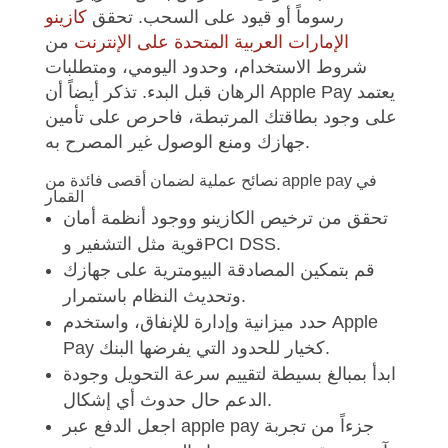
رسوماً أو قيود على السحب. تحقق
كازينو
الإمارات العربية المتحدة على الإنترنت
من
شروط الاستخدام، وحدود اليومي، ومتطلبات
الرهان قبل البدء. تذكر أيضاً أن Apple Pay يعتمد
على وجود بطاقتك المرتبطة، فاحرص على تأمين
جهازك ومنع الوصول غير المصرح به.
نصائح عملية لضمان أقصى فائدة من apple pay في
القمار
تحقق من ترخيص الكازينو ووجود أنظمة أمان
قوية مثل التشفير وPCI DSS.
قم بتمكين المصادقة البيومترية على جهازك
وتحديث النظام باستمرار.
حدد ميزانية وإدارة للإنفاق، واستخدم Apple
Pay كخيار للحدود التي يفرضها البنك.
ابدأ بمبالغ بسيطة لتقييم سرعة التحويل وجودة
الدعم حال حدوث أي إشكال.
اجعل الدفع عبر apple pay جزءاً من تجربة