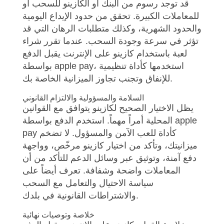
قد توجد رسوم من البنك أو الكازينو للسحب أو
للمعاملات الكبيرة. تحقق من حدود الإيداع اليومية
والحدود الشهرية، وكذلك متطلبات الرهان التي قد
تؤثر في سرعة وجودة السحب. عندما تقرر شراء
لعبة باستخدام كازينو على الإنترنت يقبل الدفع
بواسطة apple pay، استخدمها كأداة تنظيمية
للإنفاق وتجنب تجاوز الميزانية الخاصة بك.
السلامة والمسؤولية والالتزام القانوني
يظل الاختيار الصحيح لكازينو يتوافق مع القوانين
المحلية أمراً مهماً. استخدم الدفع بواسطة apple
pay كأداة للعب الآمن والمسؤول. لا تضخم
ميزانيتك، وتأكد من اختيار كازينو مرخّص، وواجهة
دفع آمنة، وتوثيق عبر وسائل الدعم للتأكد من أن
المعاملات واضحة وشفافة. تعرف أيضاً على
سياسة الاحتيال والتعامل مع السحب
والاشتراطات القانونية في بلدك.
خلاصة وتوصيات نهائية