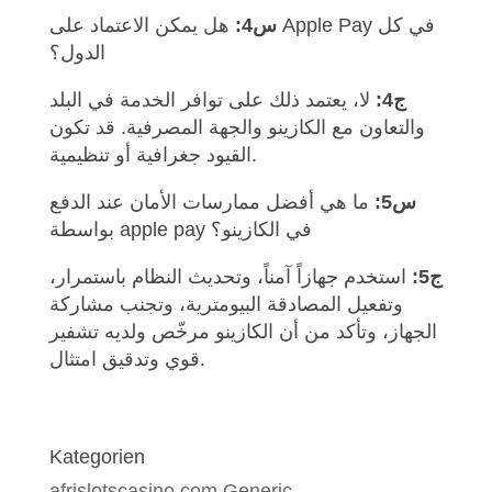
س4:
هل يمكن الاعتماد على Apple Pay في كل
الدول؟
ج4:
لا، يعتمد ذلك على توافر الخدمة في البلد
والتعاون مع الكازينو والجهة المصرفية. قد تكون
القيود جغرافية أو تنظيمية.
س5:
ما هي أفضل ممارسات الأمان عند الدفع
بواسطة apple pay في الكازينو؟
ج5:
استخدم جهازاً آمناً، وتحديث النظام باستمرار،
وتفعيل المصادقة البيومترية، وتجنب مشاركة
الجهاز، وتأكد من أن الكازينو مرخّص ولديه تشفير
قوي وتدقيق امتثال.
Kategorien
afrislotscasino.com Generic