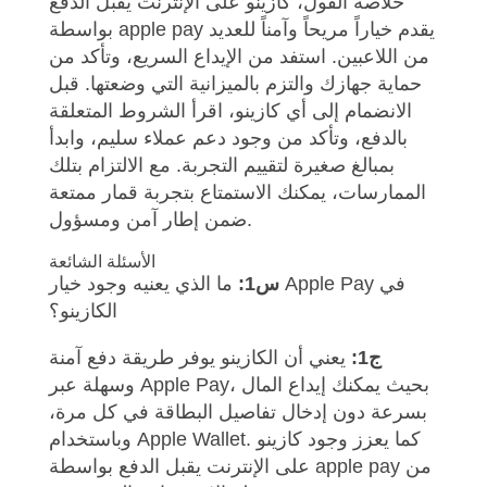
خلاصة القول، كازينو على الإنترنت يقبل الدفع
بواسطة apple pay يقدم خياراً مريحاً وآمناً للعديد
من اللاعبين. استفد من الإيداع السريع، وتأكد من
حماية جهازك والتزم بالميزانية التي وضعتها. قبل
الانضمام إلى أي كازينو، اقرأ الشروط المتعلقة
بالدفع، وتأكد من وجود دعم عملاء سليم، وابدأ
بمبالغ صغيرة لتقييم التجربة. مع الالتزام بتلك
الممارسات، يمكنك الاستمتاع بتجربة قمار ممتعة
ضمن إطار آمن ومسؤول.
الأسئلة الشائعة
س1:
ما الذي يعنيه وجود خيار Apple Pay في
الكازينو؟
ج1:
يعني أن الكازينو يوفر طريقة دفع آمنة
وسهلة عبر Apple Pay، بحيث يمكنك إيداع المال
بسرعة دون إدخال تفاصيل البطاقة في كل مرة،
وباستخدام Apple Wallet. كما يعزز وجود كازينو
على الإنترنت يقبل الدفع بواسطة apple pay من