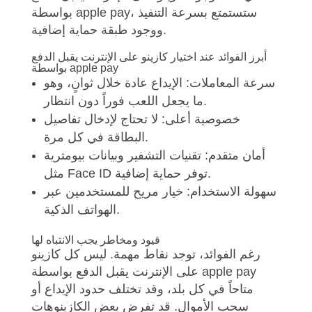
بواسطة apple pay، ستستمتع بسرعة التنفيذ
ووجود طبقة حماية إضافية.
أبرز الفوائد عند اختيار كازينو على الإنترنت يقبل الدفع
بواسطة apple pay
سرعة المعاملات: الإيداع عادة خلال ثوانٍ، وهو
ما يجعل اللعب فوراً دون انتظار.
خصوصية أعلى: لا تحتاج لإدخال تفاصيل
البطاقة في كل مرة.
أمان متقدم: تقنيات التشفير وبيانات بيومترية
مثل Face ID توفر حماية إضافية.
سهولة الاستخدام: خيار مريح للمستخدمين عبر
الهواتف الذكية.
قيود ومخاطر يجب الانتباه لها
رغم الفوائد، توجد نقاط مهمة. ليس كل كازينو
على الإنترنت يقبل الدفع بواسطة apple pay
متاحاً في كل بلد، وقد تختلف حدود الإيداع أو
سحب الأموال. قد تفرض بعض الكازينوهات