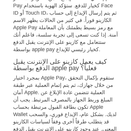
Pay كخيار للدفع. ستؤكد الهوية باستخدام Face
ID أو Touch ID، ثم يتم إرسال الإيداع إلى حساب
الكازينو فوراً. في كثير من الحالات يظهر الاسم
Apple Pay مع رمز بسيط يطمئنك بأن المعاملة
آمنة. إذا كنت تسعى إلى تجربة سلسة، فاعلم أنك
ستتعامل مع كازينو على الإنترنت يقبل الدفع
بواسطة apple pay كخيار رئيسي للإيداع.
كيف يعمل كازينو على الإنترنت يقبل
الدفع بواسطة apple pay فعلياً؟
بمجرد اختيار Apple Pay، ستقوم بإكمال التحقق
من خلال جهازك، ثم يتم إتمام العملية عبر طبقة
أمان Apple. العملية تتضمن عادة الإبلاغ عن
المبلغ وربط الجهاز بالمصرف المرتبط. يجب أن
تكون بطاقة القبول مرتبطة بحساب Apple
Wallet لديك. بشكل عام، الإيداع فوري، والسحب
قد يتطلب طرقاً أخرى وفقاً لسياسات الكازينو
المعني. عند وجود كازينو على الإنترنت يقبل الدفع